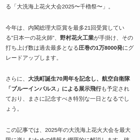
る「大洗海上花火大会2025〜千櫓祭〜」。
今年は、内閣総理大臣賞を最多21回受賞してい
る”日本一の花火師”、
野村花火工業
が手掛け、その
打ち上げ数は過去最多となる
圧巻の1万8000発
にグ
レードアップします。
さらに、
大洗町誕生70周年を記念し、航空自衛隊
「ブルーインパルス」による展示飛行
も予定され
ており、まさに記念すべき特別な一日となるでし
ょう。
この記事では、2025年の大洗海上花火大会を最大