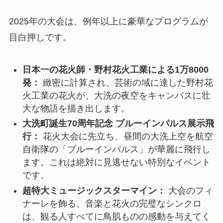
2025年の大会は、例年以上に豪華なプログラムが
目白押しです。
日本一の花火師・野村花火工業による1万8000
発：
緻密に計算され、芸術の域に達した野村花
火工業の花火が、大洗の夜空をキャンバスに壮
大な物語を描き出します。
大洗町誕生70周年記念 ブルーインパルス展示飛
行：
花火大会に先立ち、昼間の大洗上空を航空
自衛隊の「ブルーインパルス」が華麗に飛行し
ます。これは絶対に見逃せない特別なイベント
です。
超特大ミュージックスターマイン：
大会のフィ
ナーレを飾る、音楽と花火の完璧なシンクロ
は、観る人すべてに鳥肌ものの感動を与えてく