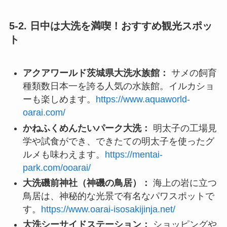
5-2. 日中は大洗を満喫！おすすめ観光スポッ
ト
アクアワールド茨城県大洗水族館：
サメの飼育
種類数日本一を誇る人気の水族館。イルカショ
ーも楽しめます。
https://www.aquaworld-
oarai.com/
かねふくめんたいパーク大洗：
明太子の工場見
学や試食ができ、できたての明太子を使ったグ
ルメも味わえます。
https://mentai-
park.com/ooarai/
大洗磯前神社（神磯の鳥居）：
海上の岩に立つ
鳥居は、神秘的な光景で有名なパワスポットで
す。
https://www.oarai-isosakijinja.net/
大洗シーサイドステーション：
ショッピングや