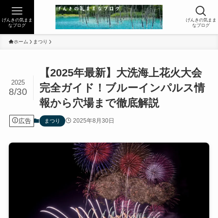
げんきの気まま
げんきの気まま
なブログ
なブログ
ホーム
まつり
【2025年最新】大洗海上花火大会
2025
完全ガイド！ブルーインパルス情
8/30
報から穴場まで徹底解説
広告
2025年8月30日
まつり