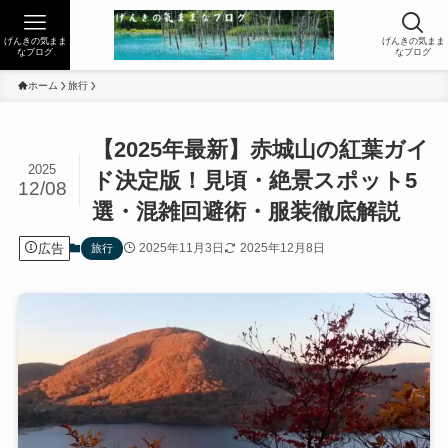
げんきの気まま
げんきの気まま
なブログ
なブログ
ホーム
旅行
【2025年最新】赤城山の紅葉ガイ
2025
ド決定版！見頃・絶景スポット5
12/08
選・混雑回避術・服装徹底解説
広告
2025年11月3日
2025年12月8日
旅行