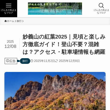
げんきの気まま
げんきの気まま
なブログ
なブログ
ホーム
旅行
妙義山の紅葉2025｜見頃と楽しみ
2025
方徹底ガイド！登山不要？混雑
12/08
は？アクセス・駐車場情報も網羅
広告
2025年11月2日
2025年12月8日
旅行