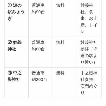
① 道の
普通車
無料
妙義神
駅みょう
約90台
社、食
ぎ
事、お土
産、トイ
レ
② 妙義
普通車
無料
妙義神社
神社
約80台
参拝（※
道の駅よ
り近い）
③ 中之
普通車
無料
中之嶽神
嶽神社
約200台
社参拝、
石門めぐ
り