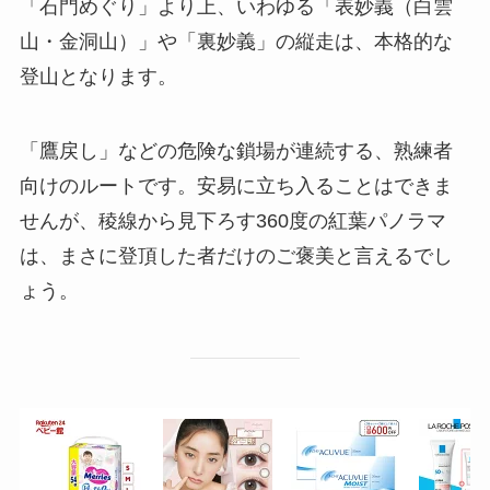
「石門めぐり」より上、いわゆる「表妙義（白雲
山・金洞山）」や「裏妙義」の縦走は、本格的な
登山となります。
「鷹戻し」などの危険な鎖場が連続する、熟練者
向けのルートです。安易に立ち入ることはできま
せんが、稜線から見下ろす360度の紅葉パノラマ
は、まさに登頂した者だけのご褒美と言えるでし
ょう。