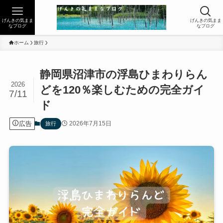
げんきの気まま
げんきの気まま
なブログ
なブログ
ホーム
旅行
静岡県沼津市の浮島ひまわりらん
2026
どを120％楽しむための完全ガイ
7/11
ド
広告
2026年7月15日
旅行