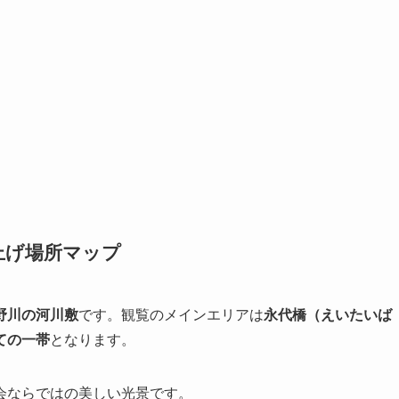
ち上げ場所マップ
野川の河川敷
です。観覧のメインエリアは
永代橋（えいたいば
ての一帯
となります。
会ならではの美しい光景です。