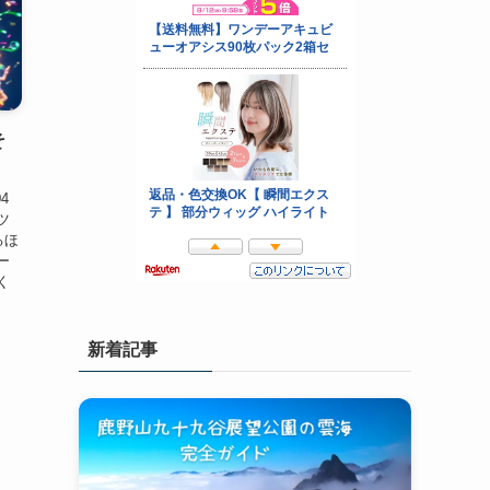
そ
4
ツ
るほ
ー
く
新着記事