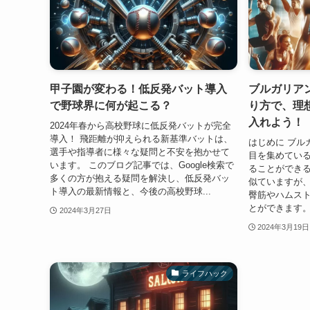
甲子園が変わる！低反発バット導入
ブルガリア
で野球界に何が起こる？
り方で、理
入れよう！
2024年春から高校野球に低反発バットが完全
導入！ 飛距離が抑えられる新基準バットは、
はじめに ブル
選手や指導者に様々な疑問と不安を抱かせて
目を集めてい
います。 このブログ記事では、Google検索で
ることができ
多くの方が抱える疑問を解決し、低反発バッ
似ていますが
ト導入の最新情報と、今後の高校野球...
臀筋やハムス
とができます。
2024年3月27日
2024年3月19日
ライフハック