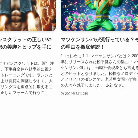
ンスクワットの正しいや
マツケンサンバが流行っている？
想の美脚とヒップを手に
の理由を徹底解説！
1. はじめに 1-1. マツケンサンバとは？ 200
年にリリースされた松平健さんの楽曲「マ
ガリアンスクワットは、近年注
ケンサンバII」は、当時社会現象とも言え
る、下半身全体を効率的に鍛え
どのヒットとなりました。軽快なメロディ
るトレーニングです。ランジと
とノリノリのダンスで、老若男女問わず多
、より負荷を調整しやすく、大
の人々を魅了しました。 1-2. なぜ...
トリングスを重点的に鍛えるこ
正しいフォームで行うこ...
2024年3月12日