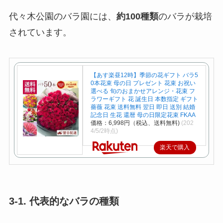
代々木公園のバラ園には、
約100種類
のバラが栽培
されています。
【あす楽昼12時】季節の花ギフト バラ5
0本花束 母の日 プレゼント 花束 お祝い
選べる 旬のおまかせアレンジ・花束 フ
ラワーギフト 花 誕生日 本数指定 ギフト
薔薇 花束 送料無料 翌日 即日 送別 結婚
記念日 生花 還暦 母の日限定花束 FKAA
価格：6,998円（税込、送料無料)
(202
4/5/2時点)
楽天で購入
3-1. 代表的なバラの種類