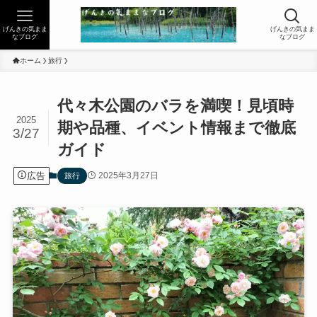
げんきの気まま
げんきの気まま
なブログ
なブログ
ホーム
旅行
代々木公園のバラを満喫！見頃時
2025
期や品種、イベント情報まで徹底
3/27
ガイド
広告
2025年3月27日
旅行