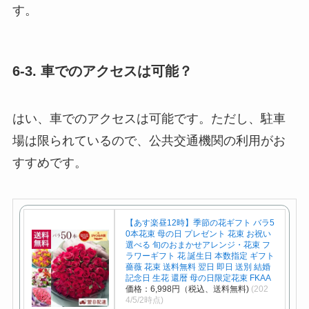
す。
6-3. 車でのアクセスは可能？
はい、車でのアクセスは可能です。ただし、駐車
場は限られているので、公共交通機関の利用がお
すすめです。
【あす楽昼12時】季節の花ギフト バラ5
0本花束 母の日 プレゼント 花束 お祝い
選べる 旬のおまかせアレンジ・花束 フ
ラワーギフト 花 誕生日 本数指定 ギフト
薔薇 花束 送料無料 翌日 即日 送別 結婚
記念日 生花 還暦 母の日限定花束 FKAA
価格：6,998円（税込、送料無料)
(202
4/5/2時点)