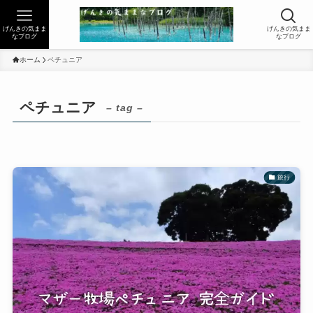
げんきの気まま
げんきの気まま
なブログ
なブログ
ホーム
ペチュニア
ペチュニア
– tag –
旅行