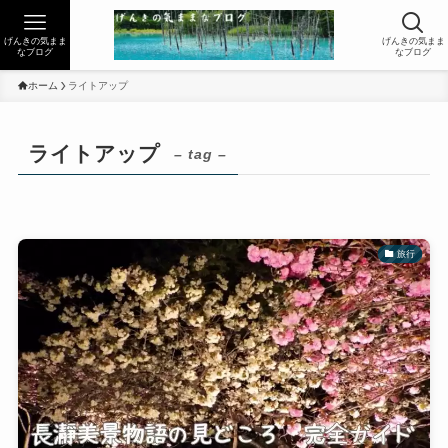
げんきの気まま
げんきの気まま
なブログ
なブログ
ホーム
ライトアップ
ライトアップ
– tag –
旅行