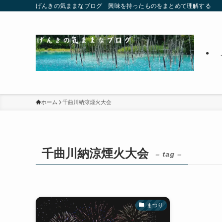
げんきの気ままなブログ 興味を持ったものをまとめて理解する
ホーム
千曲川納涼煙火大会
千曲川納涼煙火大会
– tag –
まつり