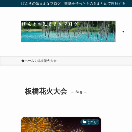
げんきの気ままなブログ 興味を持ったものをまとめて理解する
ホーム
板橋花火大会
板橋花火大会
– tag –
まつり