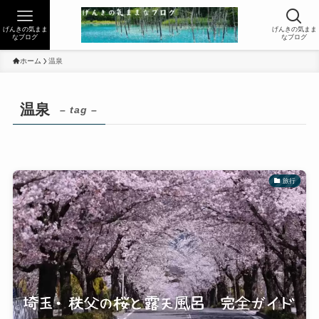
げんきの気まま
げんきの気まま
なブログ
なブログ
ホーム
温泉
温泉
– tag –
旅行