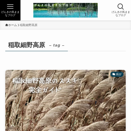
げんきの気まま
げんきの気まま
なブログ
なブログ
ホーム
稲取細野高原
稲取細野高原
– tag –
旅行