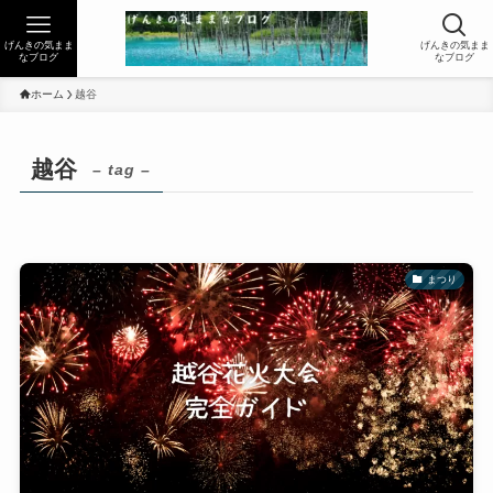
げんきの気まま
げんきの気まま
なブログ
なブログ
ホーム
越谷
越谷
– tag –
まつり