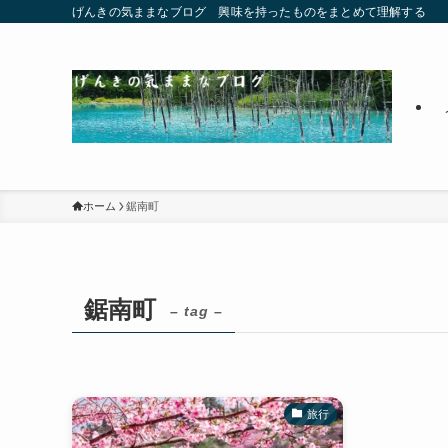
げんきの気ままなブログ 興味を持ったものをまとめて理解する
ホーム
鋸南町
鋸南町
– tag –
旅行