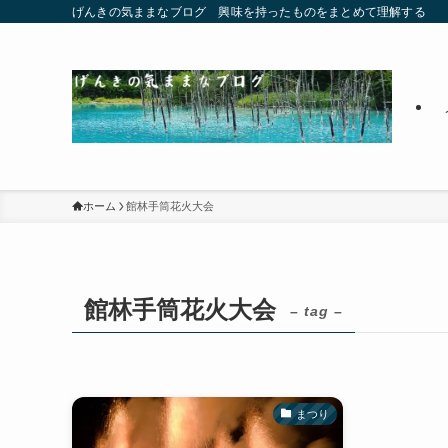
げんきの気ままなブログ 興味を持ったものをまとめて理解する
ホーム
館林手筒花火大会
館林手筒花火大会
– tag –
まつり