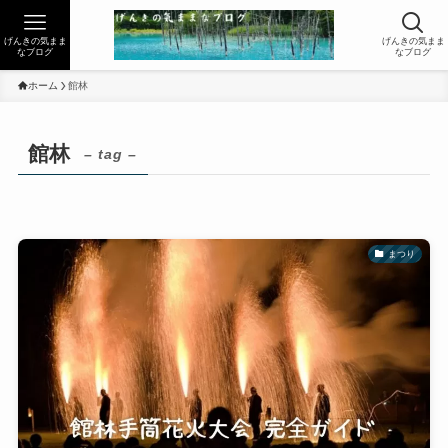
げんきの気まま
げんきの気まま
なブログ
なブログ
ホーム
館林
館林
– tag –
まつり