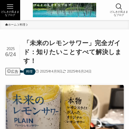
げんきの気まま
げんきの気まま
なブログ
なブログ
ホーム
料理
「未来のレモンサワー」完全ガイ
2025
ド：知りたいことすべて解決しま
6/24
す！
広告
2025年4月9日
2025年6月24日
料理