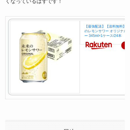
くなっているはずです！
【最強配送】【送料無料】ア
のレモンサワー オリジナル
ー 345ml×1ケース/24本
楽