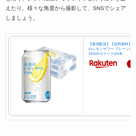
えたり。様々な角度から撮影して、SNSでシェア
しましょう。
【最強配送】【送料無料】ア
のレモンサワー プレーンレ
345ml×1ケース/24本
楽