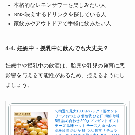
本格的なレモンサワーを楽しみたい人
SNS映えするドリンクを探している人
家飲みやアウトドアで手軽に飲みたい人
4-4. 妊娠中・授乳中に飲んでも大丈夫？
妊娠中や授乳中の飲酒は、胎児や乳児の発育に悪
影響を与える可能性があるため、控えるようにし
ましょう。
＼抽選で最大100%Pバック！要エント
リー／おつまみ 個包装 ひと口 海鮮 珍味
5種 詰め合わせ 300g プレゼント ギフト
チーズ 珍味 セット チーズ入 食べ比べ
高級珍味 焼いか 鮭 つぶ 帆立 ナチュラ