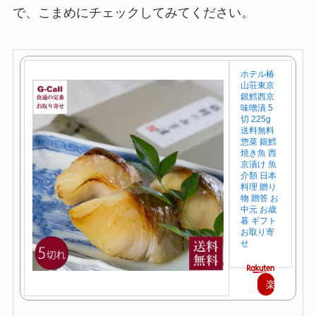
で、こまめにチェックしてみてください。
ホテル椿
山荘東京
銀鱈西京
味噌漬 5
切 225g
送料無料
惣菜 銀鱈
焼き魚 西
京漬け 魚
介類 日本
料理 贈り
物 贈答 お
中元 お歳
暮 ギフト
お取り寄
せ
楽
天