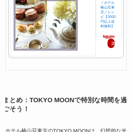
／ホテル
椿山荘東
京／レシ
ピ【3000
円以上送
料無料】
楽
天
で
購
入
まとめ：TOKYO MOONで特別な時間を過
ごそう！
ホテル椿山荘東京のTOKYO MOONは、幻想的な光