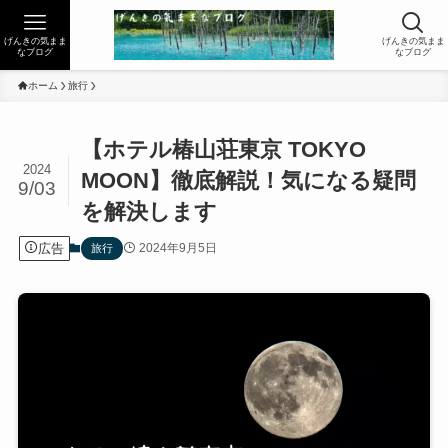
げんきの気まま
げんきの気まま
なブログ
なブログ
ホーム
旅行
【ホテル椿山荘東京 TOKYO
2024
MOON】徹底解説！気になる疑問
9/03
を解決します
広告
2024年9月5日
旅行