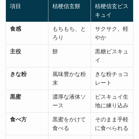
項目
桔梗信玄餅
桔梗信玄ビス
キュイ
食感
もちもち、と
サクサク、軽
ろり
やか
主役
餅
黒糖ビスキュ
イ
きな粉
風味豊かな粉
きな粉チョコ
末
レート
黒蜜
濃厚な液体ソ
ビスキュイ生
ース
地に練り込み
食べ方
黒蜜をかけて
そのまま手軽
食べる
に食べられる