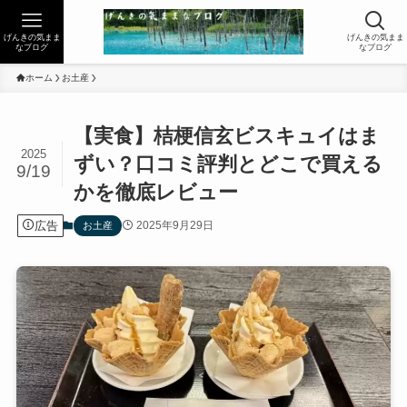
げんきの気まま
げんきの気まま
なブログ
なブログ
ホーム
お土産
【実食】桔梗信玄ビスキュイはま
2025
ずい？口コミ評判とどこで買える
9/19
かを徹底レビュー
広告
2025年9月29日
お土産