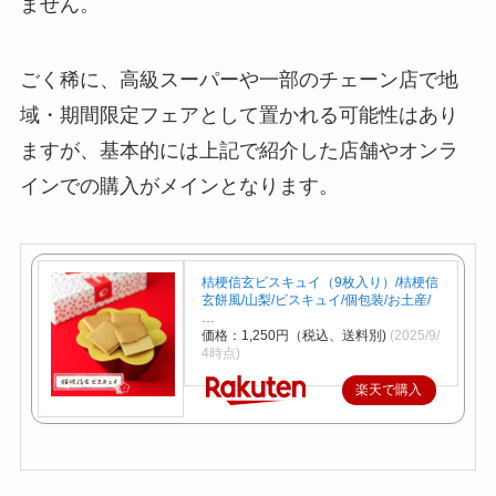
ません。
ごく稀に、高級スーパーや一部のチェーン店で地
域・期間限定フェアとして置かれる可能性はあり
ますが、基本的には上記で紹介した店舗やオンラ
インでの購入がメインとなります。
桔梗信玄ビスキュイ（9枚入り）/桔梗信
玄餅風/山梨/ビスキュイ/個包装/お土産/
…
価格：1,250円（税込、送料別)
(2025/9/
4時点)
楽天で購入