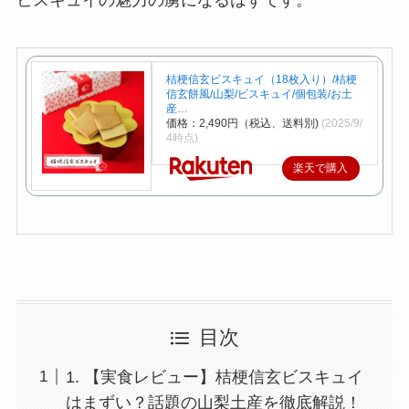
ビスキュイの魅力の虜になるはずです。
桔梗信玄ビスキュイ（18枚入り）/桔梗
信玄餅風/山梨/ビスキュイ/個包装/お土
産…
価格：2,490円（税込、送料別)
(2025/9/
4時点)
楽天で購入
目次
1. 【実食レビュー】桔梗信玄ビスキュイ
はまずい？話題の山梨土産を徹底解説！