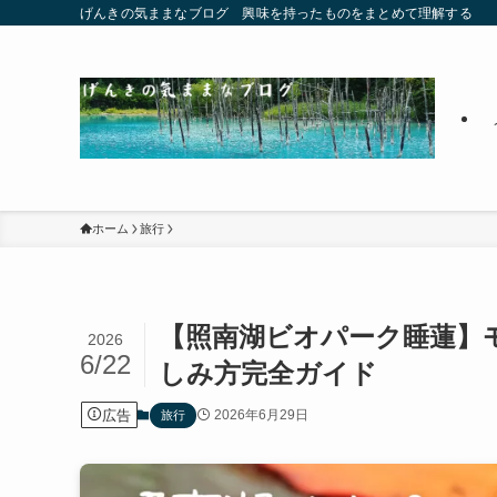
げんきの気ままなブログ 興味を持ったものをまとめて理解する
ホーム
旅行
【照南湖ビオパーク睡蓮】
2026
6/22
しみ方完全ガイド
広告
2026年6月29日
旅行