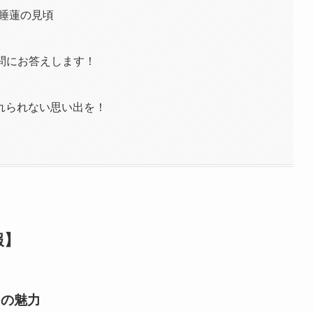
ク睡蓮の見頃
疑問にお答えします！
れられない思い出を！
報】
クの魅力