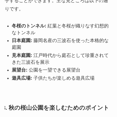
手することができます。主な見どころは以下の通
りです。
冬桜のトンネル:
紅葉と冬桜が織りなす幻想的
なトンネル
日本庭園:
藤岡名産の三波石を使った本格的な
庭園
見本庭園:
江戸時代から庭石として珍重されて
きた三波石を展示
展望台:
公園を一望できる展望台
遊具広場:
子供たちが楽しめる遊具広場
3. 秋の桜山公園を楽しむためのポイント