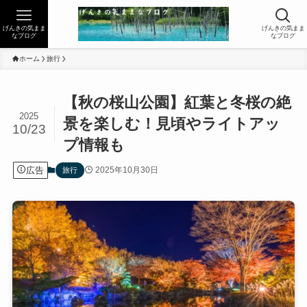
げんきの気まま
げんきの気まま
なブログ
なブログ
ホーム
旅行
【秋の桜山公園】紅葉と冬桜の絶
2025
景を楽しむ！見頃やライトアッ
10/23
プ情報も
広告
2025年10月30日
旅行