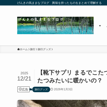
げんきの気ままなブログ 興味を持ったものをまとめて理解する
ホーム
旅行
旅行グッズ
【靴下サプリ まるでこた
2025
12/21
たつみたいに暖かいの？
広告
2026年1月3日
旅行グッズ