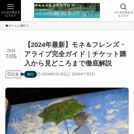
げんきの気まま
げんきの気まま
なブログ
なブログ
ホーム
旅行
【2024年最新】モネ＆フレンズ・
2024
アライブ完全ガイド｜チケット購
7/05
入から見どころまで徹底解説
広告
2024年5月16日
2024年7月5日
旅行