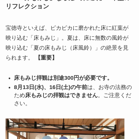
リフレクション
宝徳寺といえば、ピカピカに磨かれた床に紅葉が
映り込む「床もみじ」。夏は、床に無数の風鈴が
映り込む「夏の床もみじ（床風鈴）」の絶景を見
られます。
【重要】
床もみじ拝観は別途300円が必要です。
8月13日(水)、16日(土)の午前
は、お寺の法務の
ため
床もみじの拝観はできません
。ご注意くだ
さい。