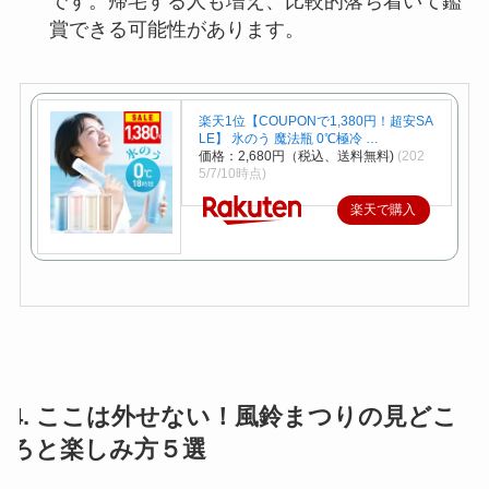
です。帰宅する人も増え、比較的落ち着いて鑑
賞できる可能性があります。
楽天1位【COUPONで1,380円！超安SA
LE】 氷のう 魔法瓶 0℃極冷 …
価格：2,680円（税込、送料無料)
(202
5/7/10時点)
楽天で購入
4. ここは外せない！風鈴まつりの見どこ
ろと楽しみ方５選