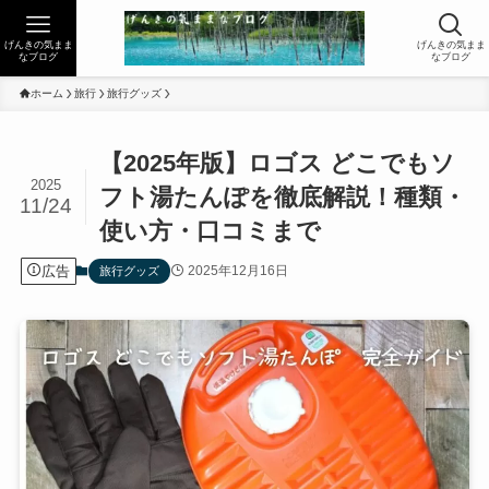
げんきの気まま
げんきの気まま
なブログ
なブログ
ホーム
旅行
旅行グッズ
【2025年版】ロゴス どこでもソ
2025
フト湯たんぽを徹底解説！種類・
11/24
使い方・口コミまで
広告
2025年12月16日
旅行グッズ