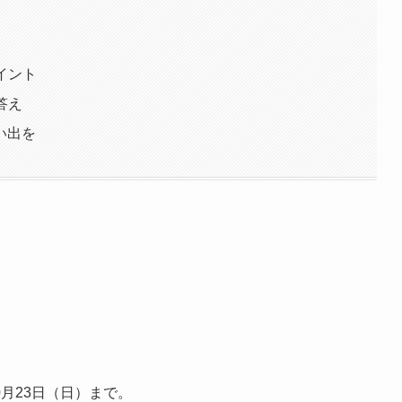
イント
答え
い出を
0月23日（日）まで。