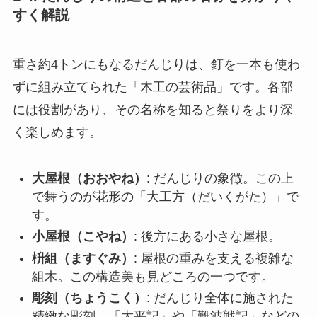
すく解説
重さ約4トンにもなるだんじりは、釘を一本も使わ
ずに組み立てられた「木工の芸術品」です。各部
には役割があり、その名称を知ると祭りをより深
く楽しめます。
大屋根（おおやね）
: だんじりの象徴。この上
で舞うのが花形の「大工方（だいくがた）」で
す。
小屋根（こやね）
: 後方にある小さな屋根。
枡組（ますぐみ）
: 屋根の重みを支える複雑な
組木。この構造美も見どころの一つです。
彫刻（ちょうこく）
: だんじり全体に施された
精緻な彫刻。「太平記」や「難波戦記」などの