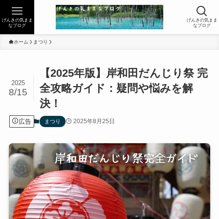
げんきの気まま
げんきの気まま
なブログ
なブログ
ホーム
まつり
【2025年版】岸和田だんじり祭 完
2025
全攻略ガイド：疑問や悩みを解
8/15
決！
広告
2025年8月25日
まつり