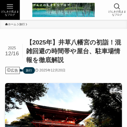
げんきの気まま
げんきの気まま
なブログ
なブログ
ホーム
旅行
【2025年】井草八幡宮の初詣！混
2025
雑回避の時間帯や屋台、駐車場情
12/16
報を徹底解説
広告
2025年12月20日
旅行