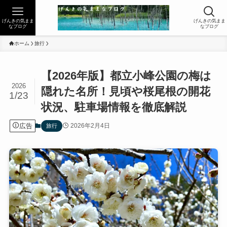
げんきの気まま
げんきの気まま
なブログ
なブログ
ホーム
旅行
【2026年版】都立小峰公園の梅は
2026
隠れた名所！見頃や桜尾根の開花
1/23
状況、駐車場情報を徹底解説
広告
2026年2月4日
旅行