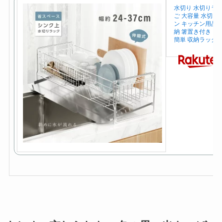
水切り 水切りラッ
ご 大容量 水切り
ン キッチン用品 
納 箸置き付き キ
簡単 収納ラック f-