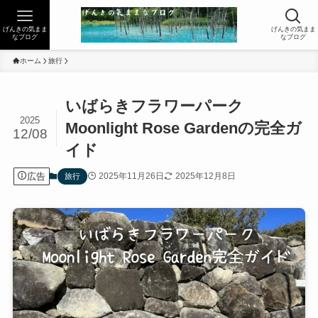
げんきの気まま
げんきの気まま
なブログ
なブログ
ホーム
旅行
いばらきフラワーパーク
2025
Moonlight Rose Gardenの完全ガ
12/08
イド
広告
2025年11月26日
2025年12月8日
旅行