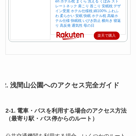
en ホテル枕 まくら 洗える くぼみ スト
レートネック 肩こり 首こり 安眠枕 デザ
イン受賞 ホテル仕様枕 綿100% ふわふ
わ 柔らかい 安眠 快眠 ホテル枕 高級ホ
テル仕様 快眠枕 いびき防止 横向き 寝返
り 高反発 通気性 母の日
楽天で購入
2. 浅間山公園へのアクセス完全ガイド
2-1. 電車・バスを利用する場合のアクセス方法
（最寄り駅・バス停からのルート）