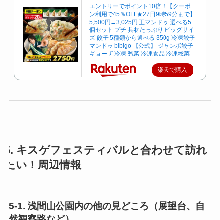
エントリーでポイント10倍！【クーポ
ン利用で45％OFF★27日9時59分まで】
5,500円→3,025円 王マンドゥ 選べる5
個セット プチ 具材たっぷり ビッグサイ
ズ 餃子 5種類から選べる 350g 冷凍餃子
マンドゥ bibigo 【公式】 ジャンボ餃子
ギョーザ 冷凍 惣菜 冷凍食品 冷凍総菜
楽天で購入
5. キスゲフェスティバルと合わせて訪れ
たい！周辺情報
5-1. 浅間山公園内の他の見どころ（展望台、自
然観察路など）