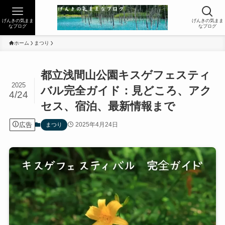
げんきの気まま
げんきの気まま
なブログ
なブログ
ホーム
まつり
都立浅間山公園キスゲフェスティ
2025
バル完全ガイド：見どころ、アク
4/24
セス、宿泊、最新情報まで
広告
2025年4月24日
まつり