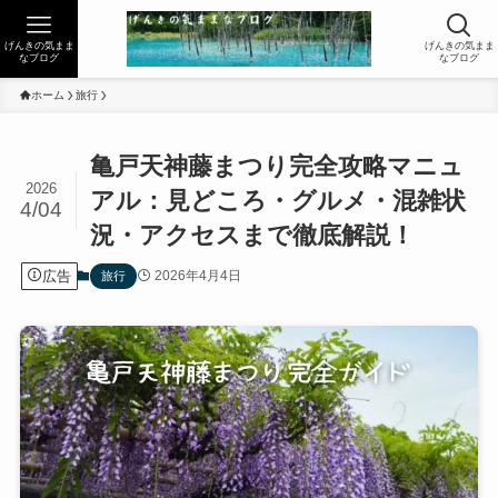
げんきの気まま
げんきの気まま
なブログ
なブログ
ホーム
旅行
亀戸天神藤まつり完全攻略マニュ
2026
アル：見どころ・グルメ・混雑状
4/04
況・アクセスまで徹底解説！
広告
2026年4月4日
旅行