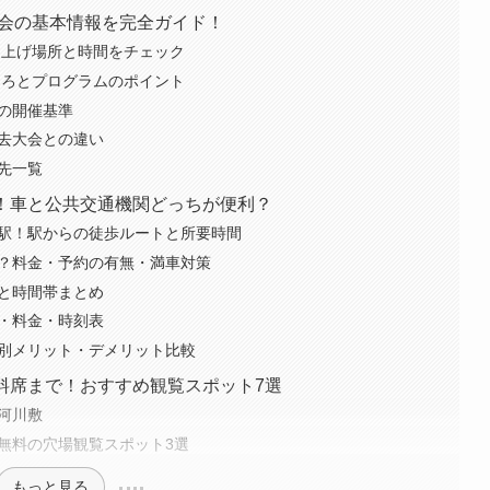
火大会の基本情報を完全ガイド！
？打ち上げ場所と時間をチェック
見どころとプログラムのポイント
時の開催基準
過去大会との違い
せ先一覧
説！車と公共交通機関どっちが便利？
上田駅！駅からの徒歩ルートと所要時間
場は？料金・予約の有無・満車対策
アと時間帯まとめ
場・料金・時刻表
方法別メリット・デメリット比較
有料席まで！おすすめ観覧スポット7選
の河川敷
る無料の穴場観覧スポット3選
もっと見る