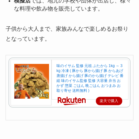
模擬店
では、地元の学校や団体が出店し、様々
な料理や飲み物を販売しています。
子供から大人まで、家族みんなで楽しめるお祭り
となっています。
味のイサム 監修 元祖 ぶたから 1kg ～ 3
kg 冷凍 ( 豚から 豚から揚げ 豚 からあげ
唐揚げ から揚げ 豚のから揚げ テレビ 番
組 味のイサム監修 監修 大容量 弁当 お
かず 惣菜 ごはん 晩ごはん おつまみ お
取り寄せ 送料無料 )
楽天で購入