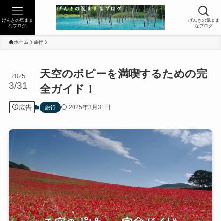
げんきの気まま
げんきの気まま
なブログ
なブログ
ホーム
旅行
天空のポピーを満喫するための完
2025
3/31
全ガイド！
広告
2025年3月31日
旅行