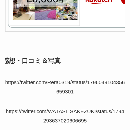
楽
感想・口コミ＆写真
https://twitter.com/Rera0319/status/1796049104356
659301
https://twitter.com/WATASI_SAKEZUKI/status/1794
293637020606695