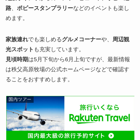
路
、
ポピースタンプラリー
などのイベントも楽し
めます。
家族連れ
でも楽しめる
グルメコーナー
や、
周辺観
光スポット
も充実しています。
見頃時期
は5月下旬から6月上旬ですが、最新情報
は秩父高原牧場の公式ホームページなどで確認す
ることをおすすめします。