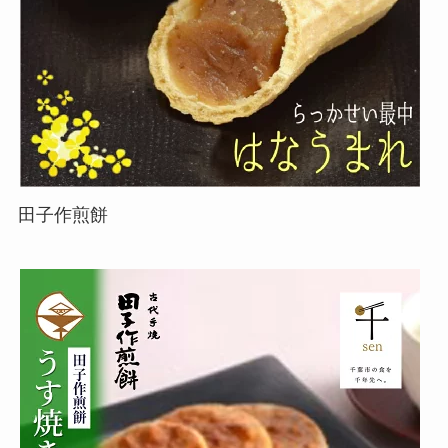
田子作煎餅