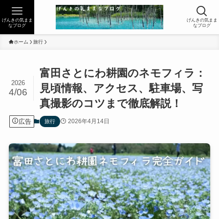
げんきの気まま
げんきの気まま
なブログ
なブログ
ホーム
旅行
富田さとにわ耕園のネモフィラ：
2026
見頃情報、アクセス、駐車場、写
4/06
真撮影のコツまで徹底解説！
広告
2026年4月14日
旅行