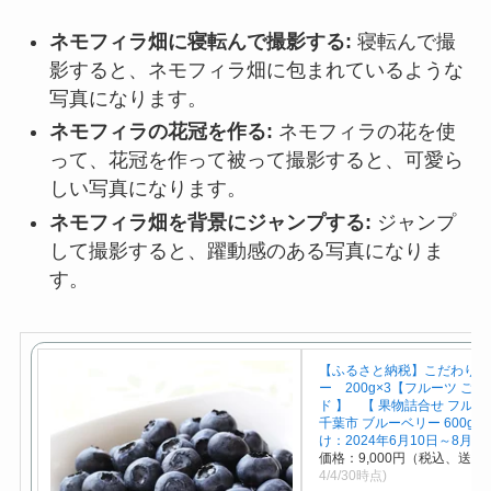
ネモフィラ畑に寝転んで撮影する:
寝転んで撮
影すると、ネモフィラ畑に包まれているような
写真になります。
ネモフィラの花冠を作る:
ネモフィラの花を使
って、花冠を作って被って撮影すると、可愛ら
しい写真になります。
ネモフィラ畑を背景にジャンプする:
ジャンプ
して撮影すると、躍動感のある写真になりま
す。
【ふるさと納税】こだわりブ
ー 200g×3【フルーツ ご褒
ド 】 【 果物詰合せ フルー
千葉市 ブルーベリー 600g 
け：2024年6月10日～8月3
価格：9,000円（税込、送料
4/4/30時点)