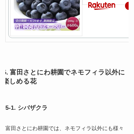
楽
5. 富田さとにわ耕園でネモフィラ以外に
楽しめる花
5-1. シバザクラ
富田さとにわ耕園では、ネモフィラ以外にも様々