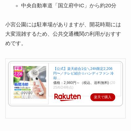
中央自動車道「国立府中IC」から約20分
小宮公園には駐車場がありますが、開花時期には
大変混雑するため、公共交通機関の利用がおすす
めです。
【公式】楽天総合1位＼24h限定2,206
円〜／テレビ紹介☆ハンディファン 冷
却…
価格：2,980円～（税込、送料無料)
(20
25/6/24時点)
楽天で購入