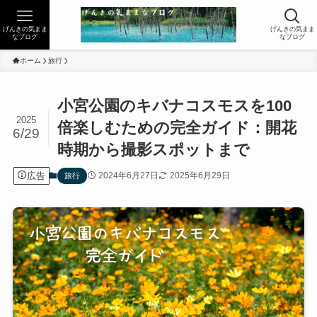
げんきの気まま
げんきの気まま
なブログ
なブログ
ホーム
旅行
小宮公園のキバナコスモスを100
2025
倍楽しむための完全ガイド：開花
6/29
時期から撮影スポットまで
広告
2024年6月27日
2025年6月29日
旅行