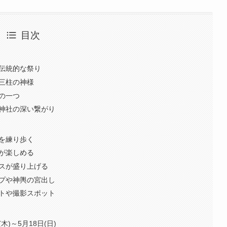
目次
く伝統的な祭り
る三柱の神様
りの一つ
草神社の深い繋がり
町を練り歩く
メが楽しめる
ンスが盛り上げる
ップや神輿の宮出し
ントや撮影スポット
(木)～5月18日(日)