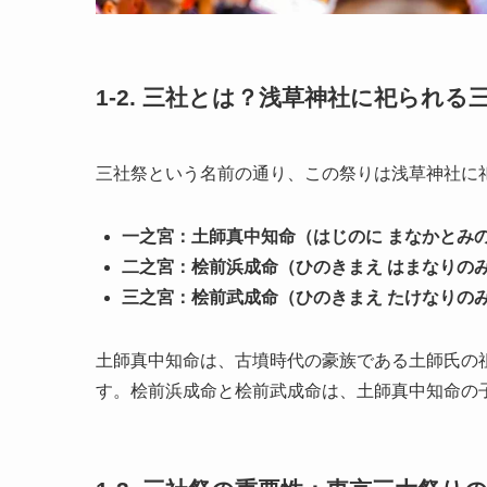
1-2. 三社とは？浅草神社に祀られる
三社祭という名前の通り、この祭りは浅草神社に
一之宮：土師真中知命（はじのに まなかとみ
二之宮：桧前浜成命（ひのきまえ はまなりの
三之宮：桧前武成命（ひのきまえ たけなりの
土師真中知命は、古墳時代の豪族である土師氏の
す。桧前浜成命と桧前武成命は、土師真中知命の