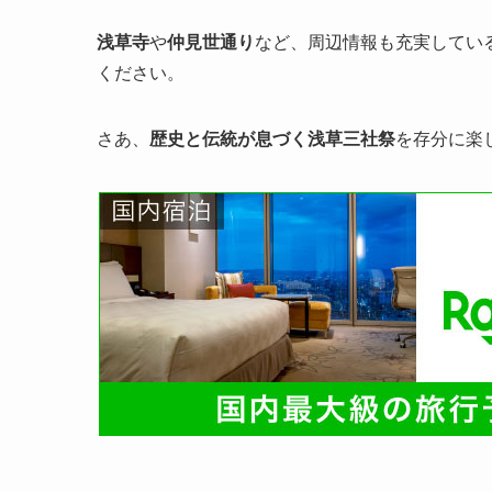
浅草寺
や
仲見世通り
など、周辺情報も充実してい
ください。
さあ、
歴史と伝統が息づく浅草三社祭
を存分に楽