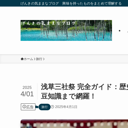
げんきの気ままなブログ 興味を持ったものをまとめて理解する
ホーム
旅行
浅草三社祭 完全ガイド：
2025
4/01
豆知識まで網羅！
広告
2025年4月1日
旅行