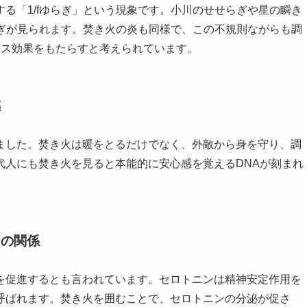
る「1/fゆらぎ」という現象です。小川のせせらぎや星の瞬き
らぎが見られます。焚き火の炎も同様で、この不規則ながらも調
クス効果をもたらすと考えられています。
感
ました。焚き火は暖をとるだけでなく、外敵から身を守り、調
代人にも焚き火を見ると本能的に安心感を覚えるDNAが刻まれ
との関係
を促進するとも言われています。セロトニンは精神安定作用を
呼ばれます。焚き火を囲むことで、セロトニンの分泌が促さ