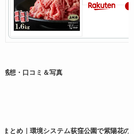
楽
感想・口コミ＆写真
まとめ｜環境システム荻窪公園で紫陽花の