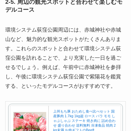
2-5. 周辺の観光スポットと合わせて楽しむモ
デルコース
環境システム荻窪公園周辺には、赤城神社や赤城
山など、魅力的な観光スポットがたくさんありま
す。これらのスポットと合わせて環境システム荻
窪公園を訪れることで、より充実した一日を過ご
せるでしょう。例えば、午前中に赤城神社を参拝
し、午後に環境システム荻窪公園で紫陽花を鑑賞
する、といったモデルコースがおすすめです。
上州もち豚 おためし食べ比べセット 国
産豚肉 1.7kg 1kg超 ロース バラ モモ し
ゃぶしゃぶ ステーキ 焼き肉に 詰め合わ
せ 盛り合わせ 送料無料 冷凍食品 焼肉 2
kg未満 お肉ギフトのBeeft