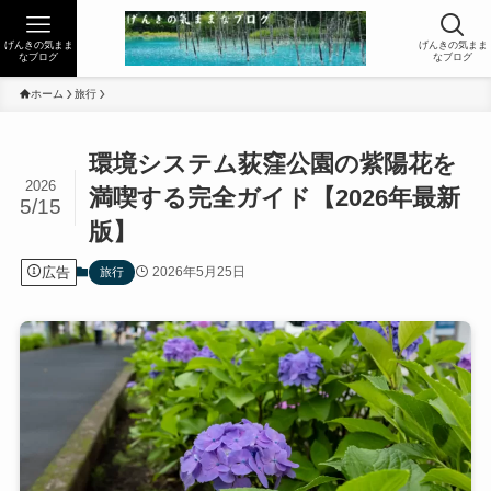
げんきの気まま
げんきの気まま
なブログ
なブログ
ホーム
旅行
環境システム荻窪公園の紫陽花を
2026
満喫する完全ガイド【2026年最新
5/15
版】
広告
2026年5月25日
旅行