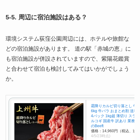
5-5. 周辺に宿泊施設はある？
環境システム荻窪公園周辺には、ホテルや旅館な
どの宿泊施設があります。 道の駅「赤城の恵」に
も宿泊施設が併設されていますので、紫陽花鑑賞
と合わせて宿泊も検討してみてはいかがでしょう
か。
霜降りカルビ切り落とし 牛肉 
6kg 牛バラ おまとめ割 送料無料
4パック 1kg超 薄切り スライ
ルコギ 国産牛 訳あり 業務用
のBeeft
価格：14,960円（税込、送料
4/5/23時点)