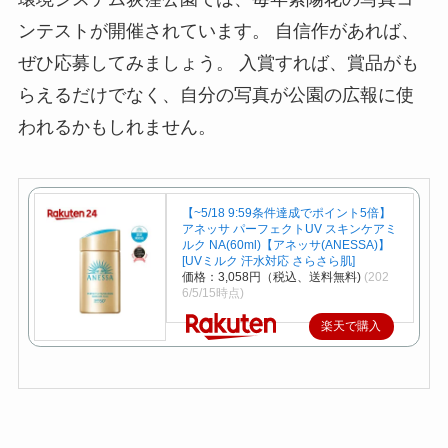
ンテストが開催されています。 自信作があれば、
ぜひ応募してみましょう。 入賞すれば、賞品がも
らえるだけでなく、自分の写真が公園の広報に使
われるかもしれません。
【~5/18 9:59条件達成でポイント5倍】
アネッサ パーフェクトUV スキンケアミ
ルク NA(60ml)【アネッサ(ANESSA)】
[UVミルク 汗水対応 さらさら肌]
価格：3,058円（税込、送料無料)
(202
6/5/15時点)
楽天で購入