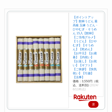
【ポイントアッ
プ】館林うどん 最
高級 玉練 うどん・
ひやむぎ・そうめ
ん 15入【館林】
【ご当地グルメ】
【うどん】【ひや
むぎ】【そうめ
ん】【乾めん】
【お中元】【お歳
暮】【内祝い】
【お返し】【お祝
い】【ギフト】
【ご挨拶】【快気
祝い】【引越】
【法事】
価格：3,550円（税
込、送料別)
(2024/
6/11時点)
楽
天