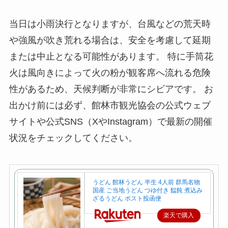
当日は小雨決行となりますが、台風などの荒天時
や強風が吹き荒れる場合は、安全を考慮して延期
または中止となる可能性があります。 特に手筒花
火は風向きによって火の粉が観客席へ流れる危険
性があるため、天候判断が非常にシビアです。 お
出かけ前には必ず、館林市観光協会の公式ウェブ
サイトや公式SNS（XやInstagram）で最新の開催
状況をチェックしてください。
うどん 館林うどん 半生 4人前 群馬名物
国産 ご当地うどん つゆ付き 饂飩 煮込み
ざるうどん ポスト投函便
楽天で購入