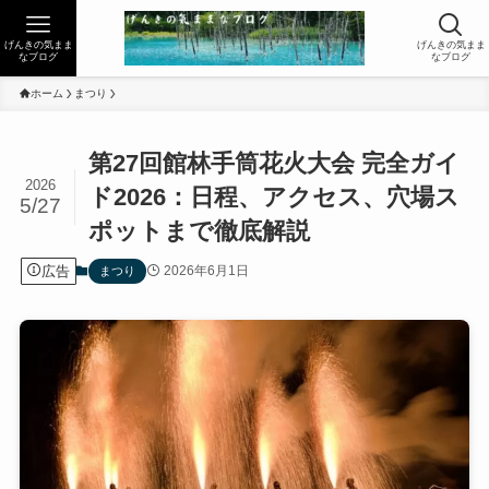
げんきの気まま
げんきの気まま
なブログ
なブログ
ホーム
まつり
第27回館林手筒花火大会 完全ガイ
2026
ド2026：日程、アクセス、穴場ス
5/27
ポットまで徹底解説
広告
2026年6月1日
まつり