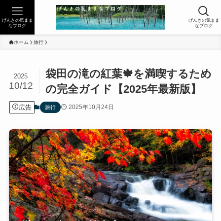
げんきの気まま
げんきの気まま
なブログ
なブログ
ホーム
旅行
袋田の滝の紅葉🍁を満喫するため
2025
10/12
の完全ガイド【2025年最新版】
広告
2025年10月24日
旅行