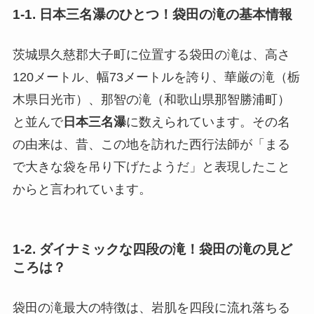
1-1. 日本三名瀑のひとつ！袋田の滝の基本情報
茨城県久慈郡大子町に位置する袋田の滝は、高さ
120メートル、幅73メートルを誇り、華厳の滝（栃
木県日光市）、那智の滝（和歌山県那智勝浦町）
と並んで
日本三名瀑
に数えられています。その名
の由来は、昔、この地を訪れた西行法師が「まる
で大きな袋を吊り下げたようだ」と表現したこと
からと言われています。
1-2. ダイナミックな四段の滝！袋田の滝の見ど
ころは？
袋田の滝最大の特徴は、岩肌を四段に流れ落ちる