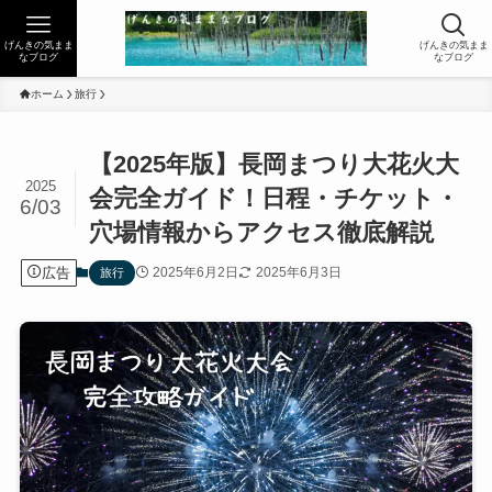
げんきの気まま
げんきの気まま
なブログ
なブログ
ホーム
旅行
【2025年版】長岡まつり大花火大
2025
会完全ガイド！日程・チケット・
6/03
穴場情報からアクセス徹底解説
広告
2025年6月2日
2025年6月3日
旅行