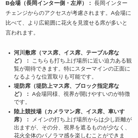
B会場（長岡インター側・左岸）：
長岡インター
チェンジからのアクセスが考慮されます。A会場に
比べて、より広範囲に花火を見渡せる席が多いと
言われます。
河川敷席（マス席、イス席、テーブル席な
ど）：
こちらも打ち上げ場所に近い迫力ある観
覧が期待できます。特にスターマインの正面に
なるような位置取りも可能です。
堤防席（堤防上マス席、ブロック指定席な
ど）：
A会場同様、視界が開けやすいのが特徴
です。
陸上競技場（カメラマン席、イス席、車いす
席）：
メインの打ち上げ場所からは少し距離が
出ますが、その分、視界を遮るものが少なく、
花火全体のパノラマ感を楽しむことができま