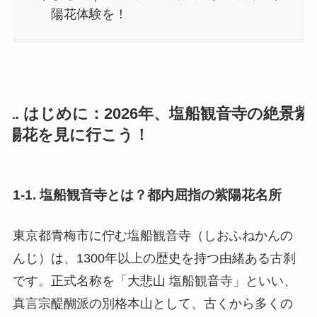
陽花体験を！
1. はじめに：2026年、塩船観音寺の絶景紫
陽花を見に行こう！
1-1. 塩船観音寺とは？都内屈指の紫陽花名所
東京都青梅市に佇む塩船観音寺（しおふねかんの
んじ）は、1300年以上の歴史を持つ由緒ある古刹
です。正式名称を「大悲山 塩船観音寺」といい、
真言宗醍醐派の別格本山として、古くから多くの