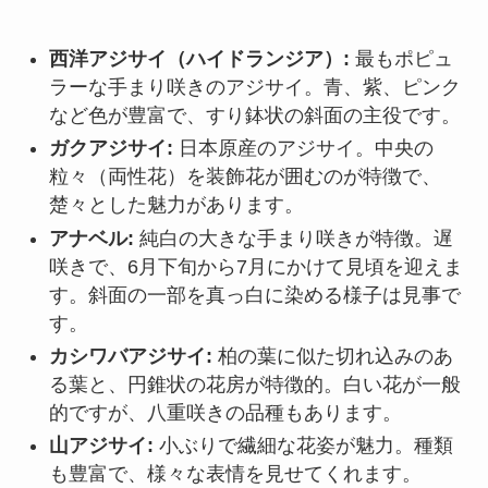
西洋アジサイ（ハイドランジア）:
最もポピュ
ラーな手まり咲きのアジサイ。青、紫、ピンク
など色が豊富で、すり鉢状の斜面の主役です。
ガクアジサイ:
日本原産のアジサイ。中央の
粒々（両性花）を装飾花が囲むのが特徴で、
楚々とした魅力があります。
アナベル:
純白の大きな手まり咲きが特徴。遅
咲きで、6月下旬から7月にかけて見頃を迎えま
す。斜面の一部を真っ白に染める様子は見事で
す。
カシワバアジサイ:
柏の葉に似た切れ込みのあ
る葉と、円錐状の花房が特徴的。白い花が一般
的ですが、八重咲きの品種もあります。
山アジサイ:
小ぶりで繊細な花姿が魅力。種類
も豊富で、様々な表情を見せてくれます。