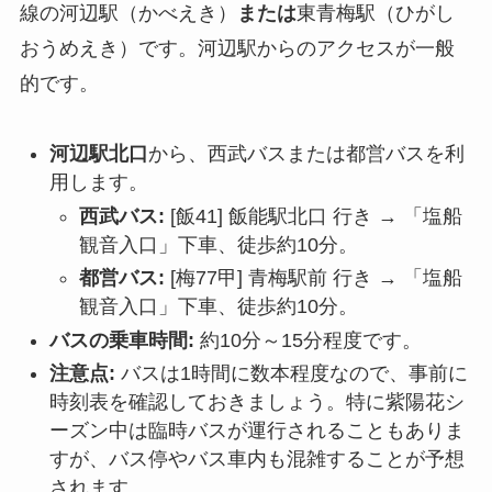
線の河辺駅（かべえき）
または
東青梅駅（ひがし
おうめえき）です。河辺駅からのアクセスが一般
的です。
河辺駅北口
から、西武バスまたは都営バスを利
用します。
西武バス:
[飯41] 飯能駅北口 行き → 「塩船
観音入口」下車、徒歩約10分。
都営バス:
[梅77甲] 青梅駅前 行き → 「塩船
観音入口」下車、徒歩約10分。
バスの乗車時間:
約10分～15分程度です。
注意点:
バスは1時間に数本程度なので、事前に
時刻表を確認しておきましょう。特に紫陽花シ
ーズン中は臨時バスが運行されることもありま
すが、バス停やバス車内も混雑することが予想
されます。