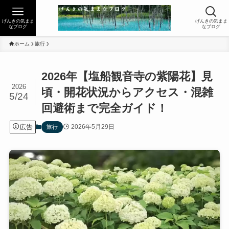
げんきの気まま
げんきの気まま
なブログ
なブログ
ホーム
旅行
2026年【塩船観音寺の紫陽花】見
2026
頃・開花状況からアクセス・混雑
5/24
回避術まで完全ガイド！
広告
2026年5月29日
旅行