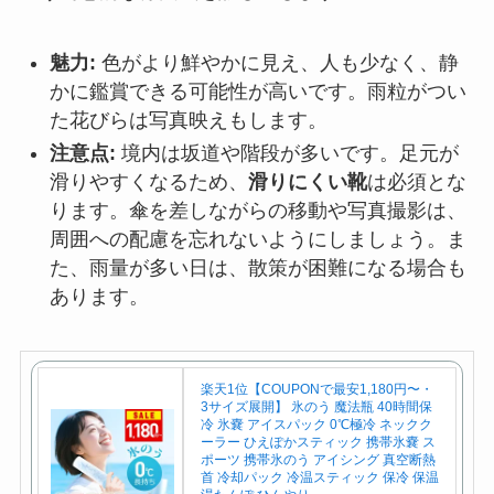
魅力:
色がより鮮やかに見え、人も少なく、静
かに鑑賞できる可能性が高いです。雨粒がつい
た花びらは写真映えもします。
注意点:
境内は坂道や階段が多いです。足元が
滑りやすくなるため、
滑りにくい靴
は必須とな
ります。傘を差しながらの移動や写真撮影は、
周囲への配慮を忘れないようにしましょう。ま
た、雨量が多い日は、散策が困難になる場合も
あります。
楽天1位【COUPONで最安1,180円〜・
3サイズ展開】 氷のう 魔法瓶 40時間保
冷 氷嚢 アイスパック 0℃極冷 ネックク
ーラー ひえぽかスティック 携帯氷嚢 ス
ポーツ 携帯氷のう アイシング 真空断熱
首 冷却パック 冷温スティック 保冷 保温