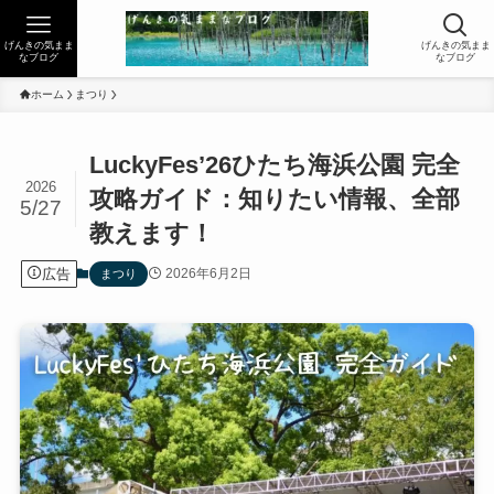
げんきの気まま
げんきの気まま
なブログ
なブログ
ホーム
まつり
LuckyFes’26ひたち海浜公園 完全
2026
攻略ガイド：知りたい情報、全部
5/27
教えます！
広告
2026年6月2日
まつり