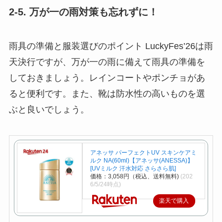
2-5. 万が一の雨対策も忘れずに！
雨具の準備と服装選びのポイント LuckyFes’26は雨
天決行ですが、万が一の雨に備えて雨具の準備を
しておきましょう。レインコートやポンチョがあ
ると便利です。また、靴は防水性の高いものを選
ぶと良いでしょう。
アネッサ パーフェクトUV スキンケアミ
ルク NA(60ml)【アネッサ(ANESSA)】
[UVミルク 汗水対応 さらさら肌]
価格：3,058円（税込、送料無料)
(202
6/5/24時点)
楽天で購入