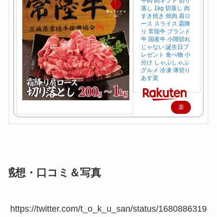
牛肉 肉ギフト 切り
落し 1kg 切落し 肉
すき焼き 焼肉 肩ロ
ース スライス 霜降
り 常陸牛 ブランド
牛 国産牛 小間切れ
じゃない 誕生日プ
レゼント 食べ物 小
分け しゃぶしゃぶ
グルメ 冷凍 薄切り
あす楽
楽
天
で
購
入
感想・口コミ＆写真
https://twitter.com/t_o_k_u_san/status/1680886319